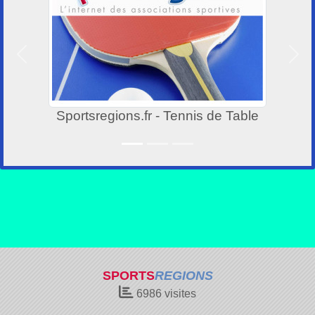
Précedent
Suiv
Sportsregions.fr - Tennis de Table
SPORTS
REGIONS
6986
visites