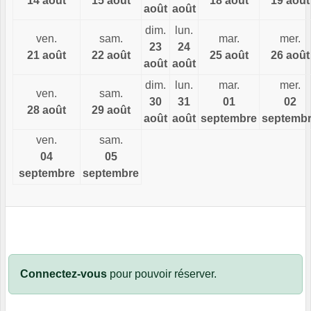
14 août
15 août
18 août
19 août
août
août
dim.
lun.
ven.
sam.
mar.
mer.
23
24
21 août
22 août
25 août
26 août
août
août
dim.
lun.
mar.
mer.
ven.
sam.
30
31
01
02
28 août
29 août
août
août
septembre
septemb
ven.
sam.
04
05
septembre
septembre
Connectez-vous
pour pouvoir réserver.