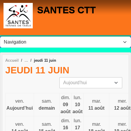
Panneau de gestion des cookies
SANTES CTT
Accueil
jeudi 11 juin
JEUDI 11 JUIN
dim.
lun.
ven.
sam.
mar.
mer.
09
10
Aujourd'hui
demain
11 août
12 août
août
août
dim.
lun.
ven.
sam.
mar.
mer.
16
17