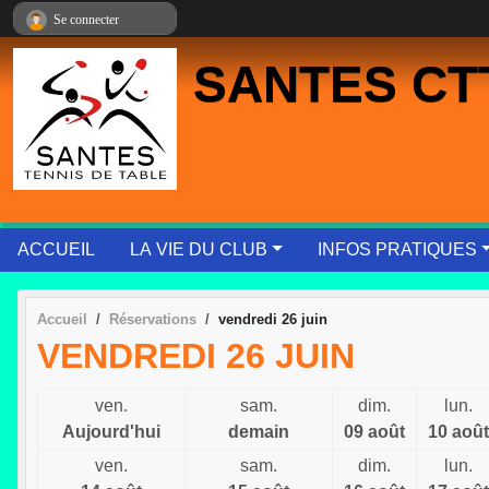
Panneau de gestion des cookies
Se connecter
SANTES CT
ACCUEIL
LA VIE DU CLUB
INFOS PRATIQUES
Accueil
Réservations
vendredi 26 juin
VENDREDI 26 JUIN
ven.
sam.
dim.
lun.
Aujourd'hui
demain
09 août
10 août
ven.
sam.
dim.
lun.