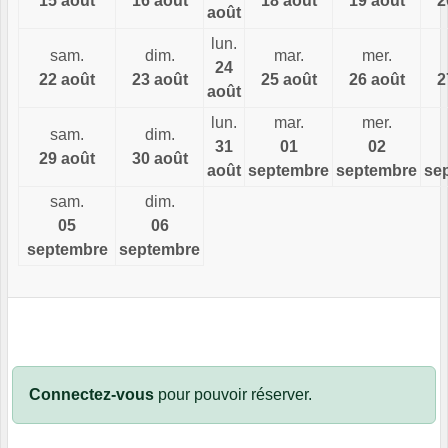
15 août
16 août
18 août
19 août
2
août
lun.
sam.
dim.
mar.
mer.
24
22 août
23 août
25 août
26 août
2
août
lun.
mar.
mer.
sam.
dim.
31
01
02
29 août
30 août
août
septembre
septembre
se
sam.
dim.
05
06
septembre
septembre
Connectez-vous
pour pouvoir réserver.